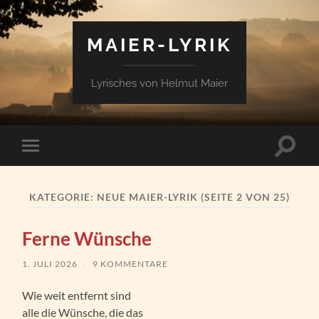
MAIER-LYRIK
Lyrisches von Helmut Maier
Suchfe
Mobile-
ein-/a
Menü
ein-/ausblenden
KATEGORIE:
NEUE MAIER-LYRIK
(SEITE 2 VON 25)
Ferne Wünsche
1. JULI 2026
/
9 KOMMENTARE
Wie weit entfernt sind
alle die Wünsche, die das