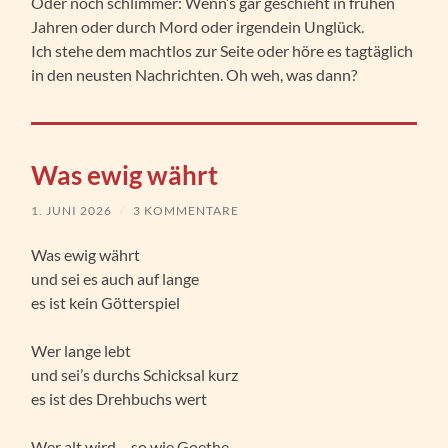
Oder noch schlimmer: Wenn’s gar geschieht in frühen
Jahren oder durch Mord oder irgendein Unglück.
Ich stehe dem machtlos zur Seite oder höre es tagtäglich
in den neusten Nachrichten. Oh weh, was dann?
Was ewig währt
1. JUNI 2026
/
3 KOMMENTARE
Was ewig währt
und sei es auch auf lange
es ist kein Götterspiel
Wer lange lebt
und sei’s durchs Schicksal kurz
es ist des Drehbuchs wert
Wer alt wird – so wie Goethe