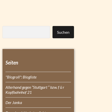
Suchen
Seiten
"Blogroll": Blogliste
Allerhand gegen “Stuttgart ″ bzw. f ü r
Kopfbahnhof 21
Der Janka