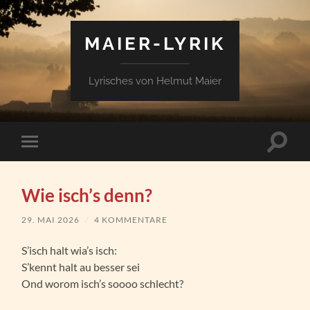
MAIER-LYRIK
Lyrisches von Helmut Maier
Suchfe
Mobile-
ein-/a
Menü
ein-/ausblenden
Wie isch’s denn?
29. MAI 2026
/
4 KOMMENTARE
S’isch halt wia’s isch:
S’kennt halt au besser sei
Ond worom isch’s soooo schlecht?