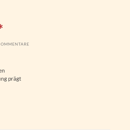
*
KOMMENTARE
en
ung prägt