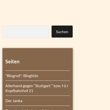
Suchen
Seiten
"Blogroll": Blogliste
Allerhand gegen “Stuttgart ″ bzw. f ü r
Kopfbahnhof 21
Der Janka