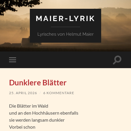
MAIER-LYRIK
Lyrisches von Helmut Maier
Suchfe
Mobile-
ein-/a
Menü
ein-/ausblenden
Dunklere Blätter
25. APRIL 2026
/
6 KOMMENTARE
Die Blätter im Wald
und an den Hochhäusern ebenfalls
sie werden langsam dunkler
Vorbei schon