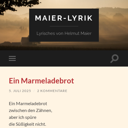
MAIER-LYRIK
Lyrisches von Helmut Maier
Suchfe
Mobile-
ein-/a
Menü
ein-/ausblenden
Ein Marmeladebrot
5. JULI 2025
/
2 KOMMENTARE
Ein Marmeladebrot
zwischen den Zähnen,
aber ich spüre
die Süßigkeit nicht.