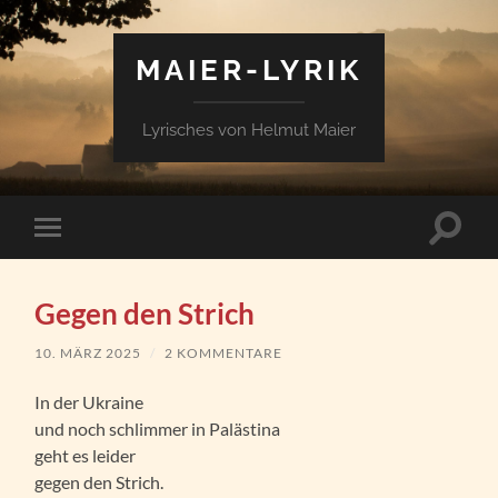
MAIER-LYRIK
Lyrisches von Helmut Maier
Suchfe
Mobile-
ein-/a
Menü
ein-/ausblenden
Gegen den Strich
10. MÄRZ 2025
/
2 KOMMENTARE
In der Ukraine
und noch schlimmer in Palästina
geht es leider
gegen den Strich.