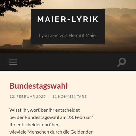
MAIER-LYRIK
Lyrisches von Helmut Maier
Suchfe
Mobile-
ein-/a
Menü
ein-/ausblenden
Bundestagswahl
12. FEBRUAR 2025
/
11 KOMMENTARE
Wisst ihr, worüber ihr entscheidet
bei der Bundestagswahl am 23. Februar?
Ihr entscheidet darüber,
wieviele Menschen durch die Gelder der