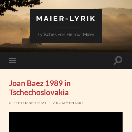
MAIER-LYRIK
Lyrisches von Helmut Maier
Suchfe
Mobile-
ein-/a
Menü
ein-/ausblenden
Joan Baez 1989 in
Tschechoslovakia
6. SEPTEMBER 2021
/
2 KOMMENTARE