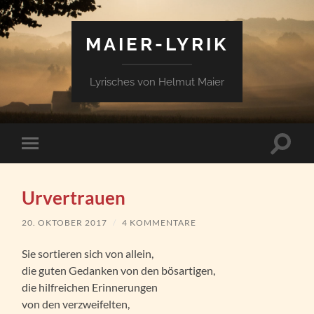
MAIER-LYRIK
Lyrisches von Helmut Maier
Suchfe
Mobile-
ein-/a
Menü
ein-/ausblenden
Urvertrauen
20. OKTOBER 2017
/
4 KOMMENTARE
Sie sortieren sich von allein,
die guten Gedanken von den bösartigen,
die hilfreichen Erinnerungen
von den verzweifelten,