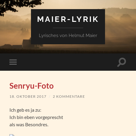
MAIER-LYRIK
Lyrisches von Helmut Maier
Suchfe
Mobile-
ein-/a
Menü
ein-/ausblenden
Senryu-Foto
18. OKTOBER 2017
/
2 KOMMENTARE
Ich geb es ja zu:
Ich bin eben vorgeprescht
als was Besondres.