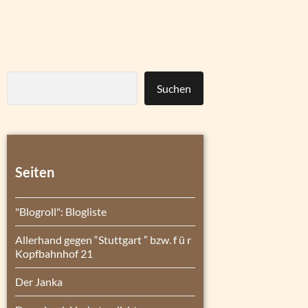
Suchen
Seiten
"Blogroll": Blogliste
Allerhand gegen “Stuttgart ″ bzw. f ü r
Kopfbahnhof 21
Der Janka