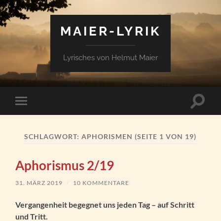
MAIER-LYRIK
Lyrisches von Helmut Maier
Suchfe
Mobile-
ein-/a
Menü
ein-/ausblenden
SCHLAGWORT:
APHORISMEN
(SEITE 1 VON 19)
Aphorismus 2/19
31. MÄRZ 2019
/
10 KOMMENTARE
Vergangenheit begegnet uns jeden Tag – auf Schritt
und Tritt.