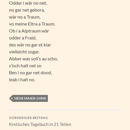
Odder i wär no net,
no gar net gebora,
wär no a Traum,
vo meine Eltra a Traum.
Ob i a Alptraum wär
odder a Fraid,
des wär no gar et klar
vielleicht sogar.
Abber was soll’s au scho,
s’isch halt net so
Ben i no gar net dood,
leab i halt no.
NEUE MAIER-LYRIK
VORHERIGER BEITRAG
Kretisches Tagebuch in 21 Teilen