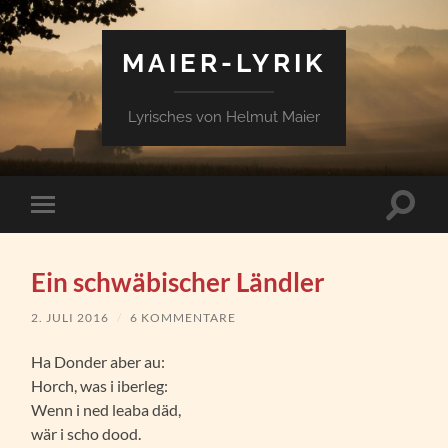
MAIER-LYRIK
Lyrisches von Helmut Maier
Suchfe
Mobile-
ein-/a
Menü
ein-/ausblenden
Ein schwäbischer Ländler
2. JULI 2016
/
6 KOMMENTARE
Ha Donder aber au:
Horch, was i iberleg:
Wenn i ned leaba däd,
wär i scho dood.