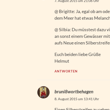
7. August 2015 um 21:06 Uhr
@ Brigitte: Ja, egal ob am o
dem Meer hat etwas Melanch
@ Silbia: Du müsstest dazu v
an sonst einem Gewässer mit
aufs Neue einen Silberstreif
Euch beiden liebe Grüße
Helmut
ANTWORTEN
bruni8wortbehagen
8. August 2015 um 13:41 Uhr
Einen Silberstreifen zu sehe