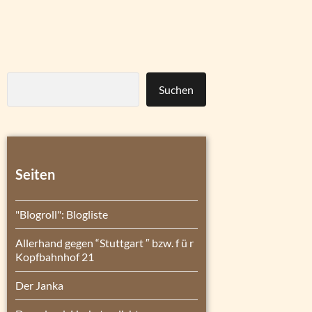
Suchen
Seiten
"Blogroll": Blogliste
Allerhand gegen “Stuttgart ″ bzw. f ü r
Kopfbahnhof 21
Der Janka