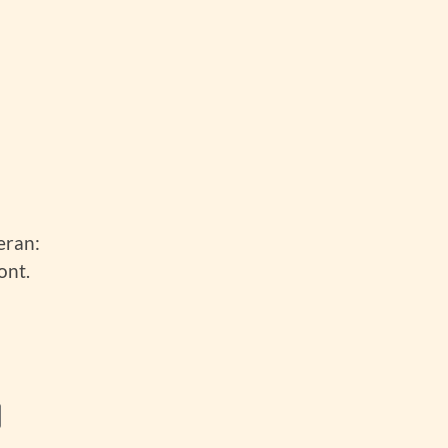
eran:
ont.