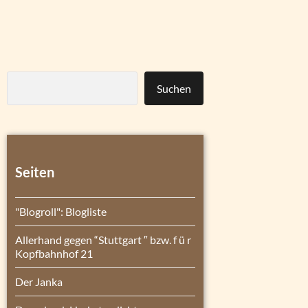
Suchen
Seiten
"Blogroll": Blogliste
Allerhand gegen “Stuttgart ″ bzw. f ü r
Kopfbahnhof 21
Der Janka