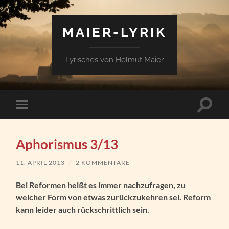
MAIER-LYRIK
Lyrisches von Helmut Maier
Suchfe
Mobile-
ein-/a
Menü
ein-/ausblenden
Aphorismus 3/13
11. APRIL 2013
/
2 KOMMENTARE
Bei Reformen heißt es immer nachzufragen, zu
welcher Form von etwas zurückzukehren sei. Reform
kann leider auch rückschrittlich sein.