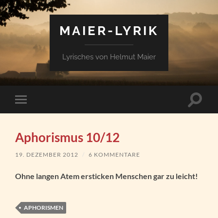
MAIER-LYRIK
Lyrisches von Helmut Maier
Suchfe
Mobile-
ein-/a
Menü
ein-/ausblenden
Aphorismus 10/12
19. DEZEMBER 2012
/
6 KOMMENTARE
Ohne langen Atem ersticken Menschen gar zu leicht!
APHORISMEN