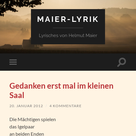
MAIER-LYRIK
Lyrisches von Helmut Maier
Suchfe
Mobile-
ein-/a
Menü
ein-/ausblenden
Gedanken erst mal im kleinen
Saal
20. JANUAR 2012
/
4 KOMMENTARE
Die Mächtigen spielen
das Igelpaar
an beiden Enden