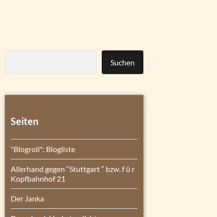
Suchen
Seiten
"Blogroll": Blogliste
Allerhand gegen “Stuttgart ″ bzw. f ü r
Kopfbahnhof 21
Der Janka