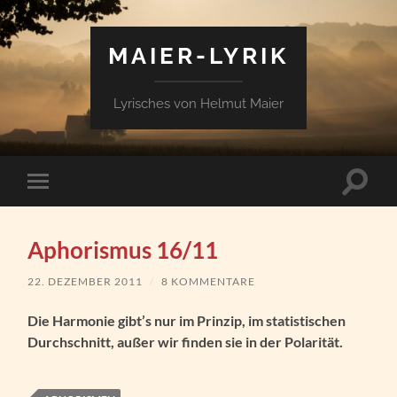
MAIER-LYRIK
Lyrisches von Helmut Maier
Suchfe
Mobile-
ein-/a
Menü
ein-/ausblenden
Aphorismus 16/11
22. DEZEMBER 2011
/
8 KOMMENTARE
Die Harmonie gibt’s nur im Prinzip, im statistischen
Durchschnitt, außer wir finden sie in der Polarität.