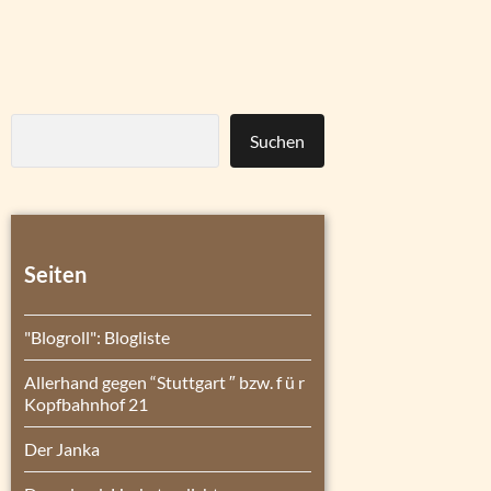
Suchen
Seiten
"Blogroll": Blogliste
Allerhand gegen “Stuttgart ″ bzw. f ü r
Kopfbahnhof 21
Der Janka