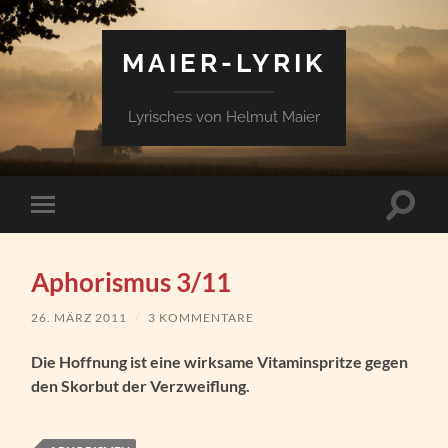
MAIER-LYRIK
Lyrisches von Helmut Maier
Suchfe
Mobile-
ein-/a
Menü
ein-/ausblenden
Aphorismus 3/11
26. MÄRZ 2011
/
3 KOMMENTARE
Die Hoffnung ist eine wirksame Vitaminspritze gegen
den Skorbut der Verzweiflung.