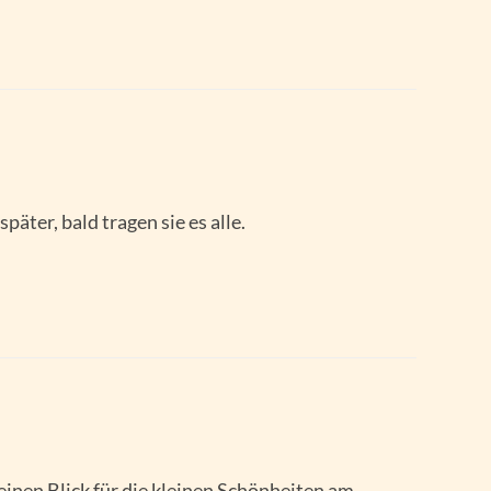
päter, bald tragen sie es alle.
einen Blick für die kleinen Schönheiten am