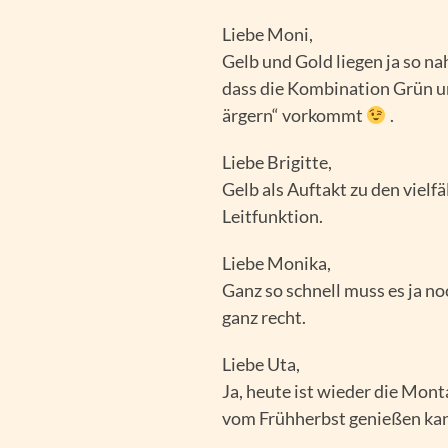
Liebe Moni,
Gelb und Gold liegen ja so na
dass die Kombination Grün un
ärgern“ vorkommt
.
Liebe Brigitte,
Gelb als Auftakt zu den vielf
Leitfunktion.
Liebe Monika,
Ganz so schnell muss es ja no
ganz recht.
Liebe Uta,
Ja, heute ist wieder die Mon
vom Frühherbst genießen ka