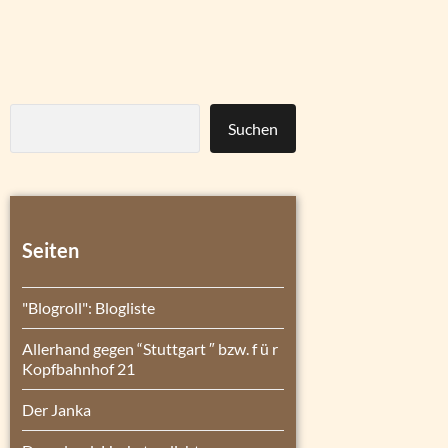
Suchen
Seiten
"Blogroll": Blogliste
Allerhand gegen “Stuttgart ″ bzw. f ü r
Kopfbahnhof 21
Der Janka