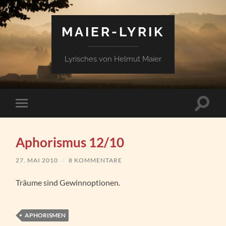
MAIER-LYRIK
Lyrisches von Helmut Maier
Suchfe
Mobile-
ein-/a
Menü
ein-/ausblenden
Aphorismus 12/10
27. MAI 2010
/
8 KOMMENTARE
Träume sind Gewinnoptionen.
APHORISMEN