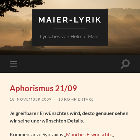
MAIER-LYRIK
Lyrisches von Helmut Maier
Suchfe
Mobile-
ein-/a
Menü
ein-/ausblenden
Aphorismus 21/09
18. NOVEMBER 2009
/
10 KOMMENTARE
Je greifbarer Erwünschtes wird, desto genauer sehen
wir seine unerwünschten Details.
Kommentar zu Syntaxias „
Manches Erwünschte
„