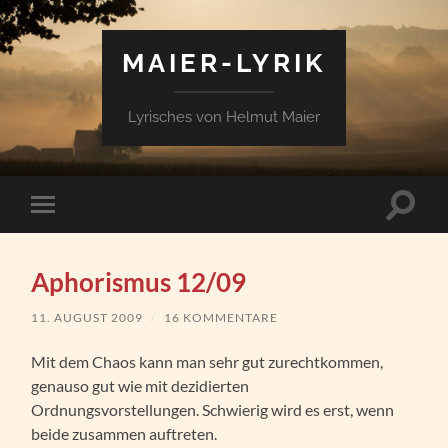
MAIER-LYRIK
Lyrisches von Helmut Maier
Suchfe
Mobile-
ein-/a
Menü
ein-/ausblenden
Aphorismus 12/09
11. AUGUST 2009
/
16 KOMMENTARE
Mit dem Chaos kann man sehr gut zurechtkommen,
genauso gut wie mit dezidierten
Ordnungsvorstellungen. Schwierig wird es erst, wenn
beide zusammen auftreten.