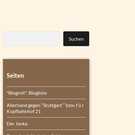
Suchen
Seiten
"Blogroll": Blogliste
Allerhand gegen “Stuttgart ″ bzw. f ü r
Kopfbahnhof 21
Der Janka