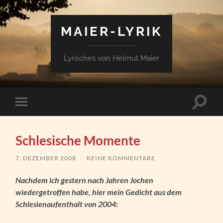
MAIER-LYRIK
Lyrisches von Helmut Maier
Suchfe
Mobile-
ein-/a
Menü
ein-/ausblenden
Schlesische Momente
7. DEZEMBER 2008
/
KEINE KOMMENTARE
Nachdem ich gestern nach Jahren Jochen
wiedergetroffen habe, hier mein Gedicht aus dem
Schlesienaufenthalt von 2004: