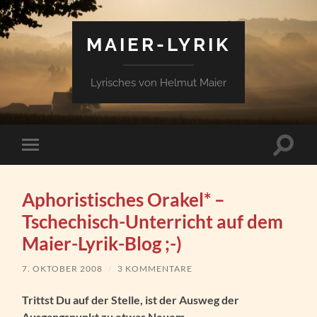
MAIER-LYRIK
Lyrisches von Helmut Maier
Suchfe
Mobile-
ein-/a
Menü
ein-/ausblenden
Aphoristisches Orakel* –
Tschechisch-Unterricht auf dem
Maier-Lyrik-Blog ;-)
7. OKTOBER 2008
/
3 KOMMENTARE
Trittst Du auf der Stelle, ist der Ausweg der
Ausgangspunkt zu etwas Neuem.