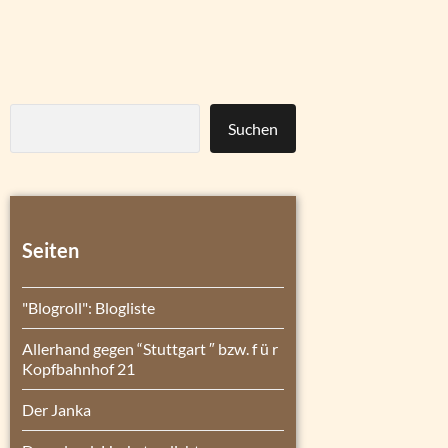
Suchen
Seiten
"Blogroll": Blogliste
Allerhand gegen “Stuttgart ″ bzw. f ü r
Kopfbahnhof 21
Der Janka