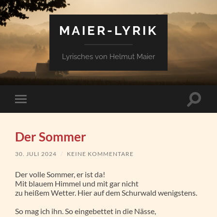
MAIER-LYRIK
Lyrisches von Helmut Maier
Suchfe
Mobile-
ein-/a
Menü
ein-/ausblenden
Der Sommer
30. JULI 2024
/
KEINE KOMMENTARE
Der volle Sommer, er ist da!
Mit blauem Himmel und mit gar nicht
zu heißem Wetter. Hier auf dem Schurwald wenigstens.
So mag ich ihn. So eingebettet in die Nässe,