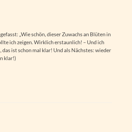
efasst: „Wie schön, dieser Zuwachs an Blüten in
lte ich zeigen. Wirklich erstaunlich! – Und ich
 das ist schon mal klar! Und als Nächstes: wieder
n klar!)