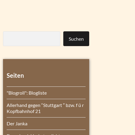
Suchen
Seiten
"Blogroll": Blogliste
Allerhand gegen “Stuttgart ″ bzw. f ü r
Kopfbahnhof 21
Der Janka