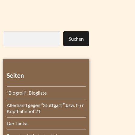
Suchen
Seiten
"Blogroll": Blogliste
Allerhand gegen “Stuttgart ″ bzw. f ü r
Kopfbahnhof 21
Der Janka