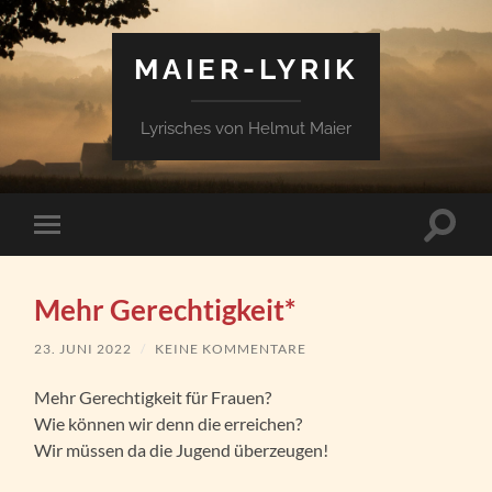
MAIER-LYRIK
Lyrisches von Helmut Maier
Suchfe
Mobile-
ein-/a
Menü
ein-/ausblenden
Mehr Gerechtigkeit*
23. JUNI 2022
/
KEINE KOMMENTARE
Mehr Gerechtigkeit für Frauen?
Wie können wir denn die erreichen?
Wir müssen da die Jugend überzeugen!