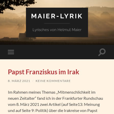
MAIER-LYRIK
Lyrisches von Helmut Maier
Suchfe
Mobile-
ein-/a
Menü
ein-/ausblenden
Papst Franziskus im Irak
8. MÄRZ 2021
/
KEINE KOMMENTARE
Im Rahmen meines Themas „Mitmenschlichkeit im
neuen Zeitalter“ fand ich in der Frankfurter Rundschau
vom 8. März 2021 zwei Artikel (auf Seite13: Meinung
und auf Seite 9: Politik) über die Irakreise von Papst