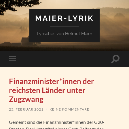
MAIER-LYRIK
Lyrisches von Helmut Maier
Suchfe
Mobile-
ein-/a
Menü
ein-/ausblenden
Finanzminister*innen der
reichsten Länder unter
Zugzwang
25. FEBRUAR 2021
/
KEINE KOMMENTARE
Gemeint sind die Finanzminister*innen der G20-
Staaten. Der Untertitel dieses Gast-Beitrags der