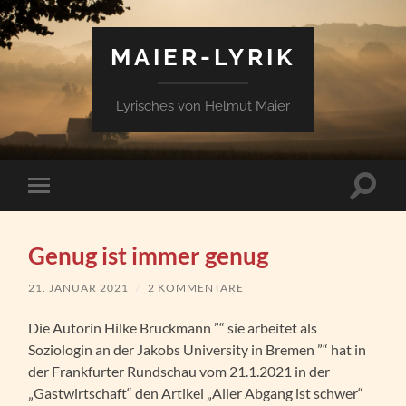
MAIER-LYRIK
Lyrisches von Helmut Maier
Suchfe
Mobile-
ein-/a
Menü
ein-/ausblenden
Genug ist immer genug
21. JANUAR 2021
/
2 KOMMENTARE
Die Autorin Hilke Bruckmann ”“ sie arbeitet als
Soziologin an der Jakobs University in Bremen ”“ hat in
der Frankfurter Rundschau vom 21.1.2021 in der
„Gastwirtschaft“ den Artikel „Aller Abgang ist schwer“