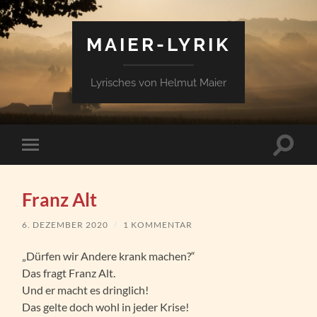
MAIER-LYRIK
Lyrisches von Helmut Maier
Suchfe
Mobile-
ein-/a
Menü
ein-/ausblenden
Franz Alt
6. DEZEMBER 2020
/
1 KOMMENTAR
„Dürfen wir Andere krank machen?“
Das fragt Franz Alt.
Und er macht es dringlich!
Das gelte doch wohl in jeder Krise!