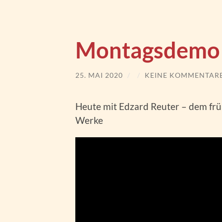
Montagsdemo
25. MAI 2020
/
/
KEINE KOMMENTAR
Heute mit Edzard Reuter – dem fr
Werke