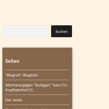
Suchen
Seiten
"Blogroll": Blogliste
Allerhand gegen “Stuttgart ″ bzw. f ü r
Kopfbahnhof 21
Der Janka