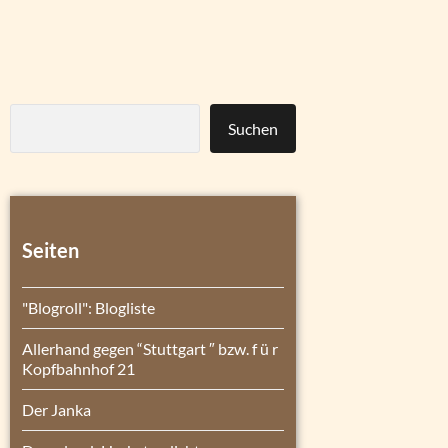
Suchen
Seiten
"Blogroll": Blogliste
Allerhand gegen “Stuttgart ″ bzw. f ü r
Kopfbahnhof 21
Der Janka