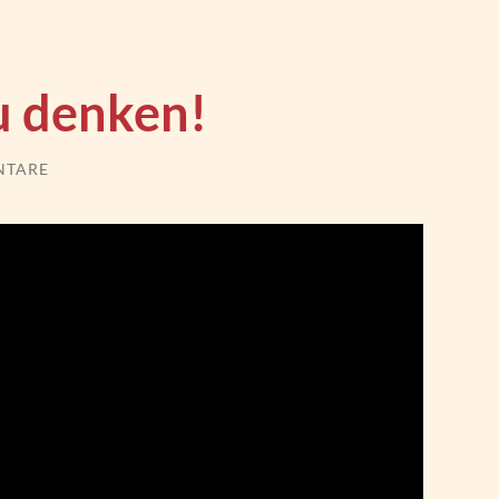
 u denken!
NTARE