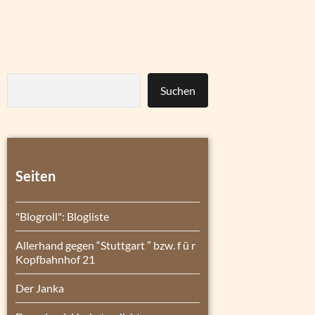
Suchen
Seiten
"Blogroll": Blogliste
Allerhand gegen “Stuttgart ″ bzw. f ü r
Kopfbahnhof 21
Der Janka