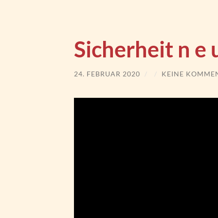
Sicherheit n e
24. FEBRUAR 2020
/
/
KEINE KOMME