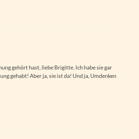
ng gehört hast, liebe Brigitte. Ich habe sie gar
rung gehabt! Aber ja, sie ist da! Und ja, Umdenken