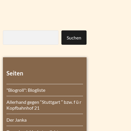
Suchen
Seiten
"Blogroll": Blogliste
Allerhand gegen “Stuttgart ″ bzw. f ü r
Kopfbahnhof 21
Der Janka