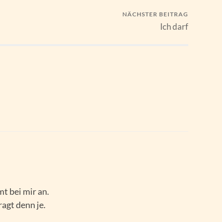
NÄCHSTER BEITRAG
Ich darf
t bei mir an.
agt denn je.