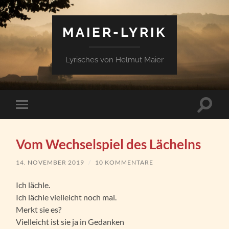
MAIER-LYRIK
Lyrisches von Helmut Maier
Suchfe
Mobile-
ein-/a
Menü
ein-/ausblenden
Vom Wechselspiel des Lächelns
14. NOVEMBER 2019
/
10 KOMMENTARE
Ich lächle.
Ich lächle vielleicht noch mal.
Merkt sie es?
Vielleicht ist sie ja in Gedanken