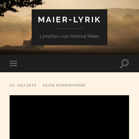
MAIER-LYRIK
Lyrisches von Helmut Maier
Suchfe
Mobile-
ein-/a
Menü
ein-/ausblenden
22. JULI 2019
/
KEINE KOMMENTARE