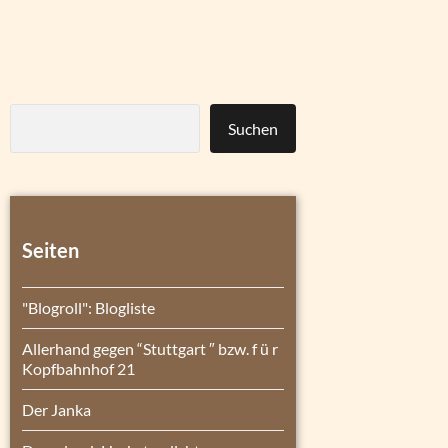
Suchen
Seiten
"Blogroll": Blogliste
Allerhand gegen “Stuttgart ″ bzw. f ü r
Kopfbahnhof 21
Der Janka