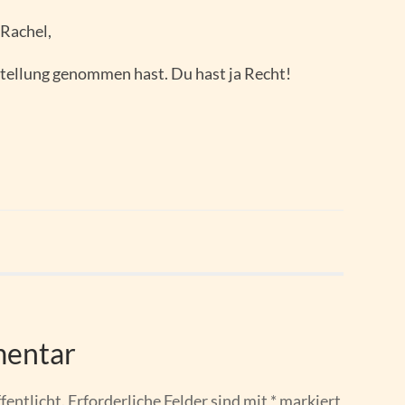
 Rachel,
Stellung genommen hast. Du hast ja Recht!
mentar
fentlicht.
Erforderliche Felder sind mit
*
markiert