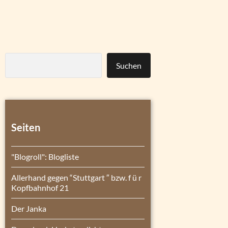
Suchen
Seiten
"Blogroll": Blogliste
Allerhand gegen “Stuttgart ″ bzw. f ü r
Kopfbahnhof 21
Der Janka