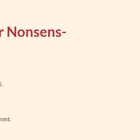
er Nonsens-
:
immt.