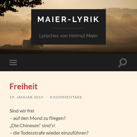
MAIER-LYRIK
Lyrisches von Helmut Maier
Suchfe
Mobile-
ein-/a
Menü
ein-/ausblenden
Freiheit
19. JANUAR 2019
/
8 KOMMENTARE
Sind wir frei
– auf den Mond zu fliegen?
„Die Chinesen“ sind’s!
– die Todesstrafe wieder einzuführen?