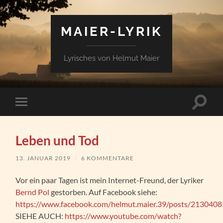
MAIER-LYRIK
Lyrisches von Helmut Maier
Suchfe
Mobile-
ein-/a
Menü
ein-/ausblenden
Leben und Tod
13. JANUAR 2019
/
6 KOMMENTARE
Vor ein paar Tagen ist mein Internet-Freund, der Lyriker
Bernd Pol
gestorben. Auf Facebook siehe:
https://www.facebook.com/helmut.maier.39/posts/21304
SIEHE AUCH:
https://www.youtube.com/watch?