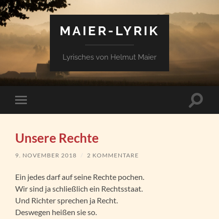
MAIER-LYRIK
Lyrisches von Helmut Maier
Suchfe
Mobile-
ein-/a
Menü
ein-/ausblenden
Unsere Rechte
9. NOVEMBER 2018
/
2 KOMMENTARE
Ein jedes darf auf seine Rechte pochen.
Wir sind ja schließlich ein Rechtsstaat.
Und Richter sprechen ja Recht.
Deswegen heißen sie so.